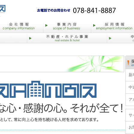
新
中
ア
サ
お