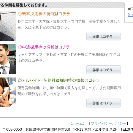
■C
Se
各年に大学・大学院・短期大学・専門学校・高等学校を卒業した
者、又は卒業予定の方はコチラ。
キャリアアップ、不動産・営業・ITの分野にて実務経験が半年以
上の方はコチラ。
所定労働時間に対し短い時間で収入をお探しの方。また期間雇用
契約で職務をお探しの方はコチラ。
【
ホーム
】 【
プライバシーポリシー
】 
8-0053 兵庫県神戸市東灘区住吉宮町 4-3-13 東急ドエルアルス2F TEL:078-841-