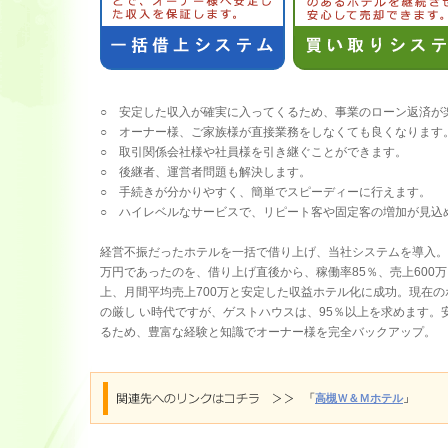
○ 安定した収入が確実に入ってくるため、事業のローン返済が
○ オーナー様、ご家族様が直接業務をしなくても良くなります
○ 取引関係会社様や社員様を引き継ぐことができます。
○ 後継者、運営者問題も解決します。
○ 手続きが分かりやすく、簡単でスピーディーに行えます。
○ ハイレベルなサービスで、リピート客や固定客の増加が見込
経営不振だったホテルを一括で借り上げ、当社システムを導入。借
万円であったのを、借り上げ直後から、稼働率85％、売上600
上、月間平均売上700万と安定した収益ホテル化に成功。現在の
の厳し い時代ですが、ゲストハウスは、95％以上を求めます
るため、豊富な経験と知識でオーナー様を完全バックアップ。
「
高槻Ｗ＆Ｍホテル
」