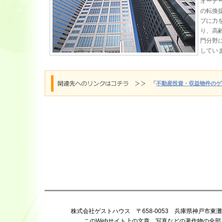
オーナ
の転換
プに力
り、高
門分野
してい
「
不動産投資・収益物件のゲ
株式会社ゲストハウス 〒658-0053 兵庫県神戸市東灘区住吉宮町 
このWebサイト上の文章、写真などの著作物の全