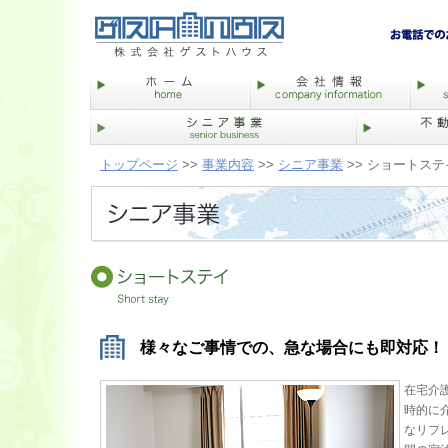
トップページ
>>
事業内容
>>
シニア事業
>> ショートステ
様々なご事情での、急な場合にも即対応！
在宅介
時的に
なリフ