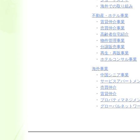
・
海外での取り組み
不動産・ホテル事業
・
賃貸仲介事業
・
売買仲介事業
・
高齢者住宅紹介
・
物件管理事業
・
分譲販売事業
・
再生・再販事業
・
ホテルコンサル事業
海外事業
・
中国シニア事業
・
サービスアパートメ
・
売買仲介
・
賃貸仲介
・
プロパティマネジメ
・
グローバルネットワ